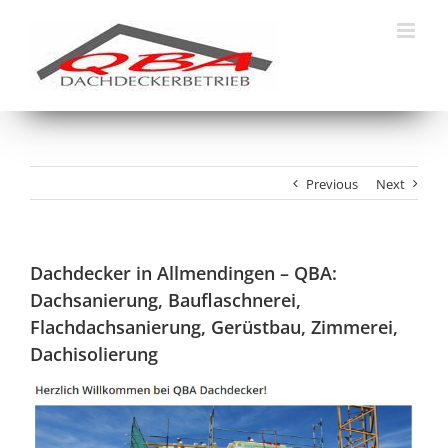
Skip
to
content
Previous
Next
Dachdecker in Allmendingen – QBA:
Dachsanierung, Bauflaschnerei,
Flachdachsanierung, Gerüstbau, Zimmerei,
Dachisolierung