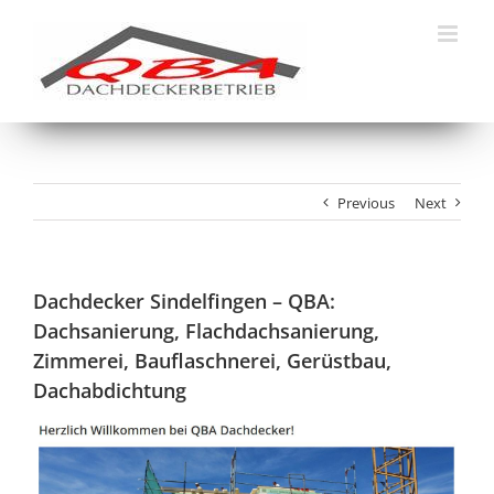
Skip
to
content
Previous
Next
Dachdecker Sindelfingen – QBA:
Dachsanierung, Flachdachsanierung,
Zimmerei, Bauflaschnerei, Gerüstbau,
Dachabdichtung