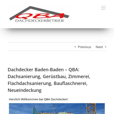
Skip
to
content
Previous
Next
Dachdecker Baden-Baden – QBA:
Dachsanierung, Gerüstbau, Zimmerei,
Flachdachsanierung, Bauflaschnerei,
Neueindeckung