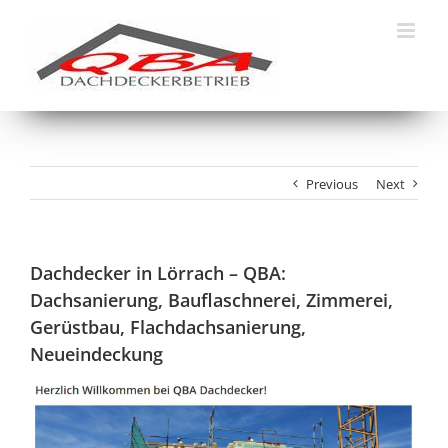
Skip
to
content
Previous
Next
Dachdecker in Lörrach – QBA:
Dachsanierung, Bauflaschnerei, Zimmerei,
Gerüstbau, Flachdachsanierung,
Neueindeckung