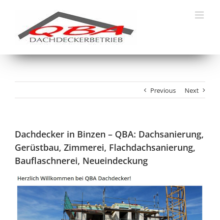
Skip
to
content
Previous
Next
Dachdecker in Binzen – QBA: Dachsanierung,
Gerüstbau, Zimmerei, Flachdachsanierung,
Bauflaschnerei, Neueindeckung