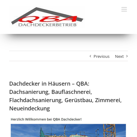
Skip
to
content
Previous
Next
Dachdecker in Häusern – QBA:
Dachsanierung, Bauflaschnerei,
Flachdachsanierung, Gerüstbau, Zimmerei,
Neueindeckung