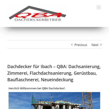
Skip
to
content
Previous
Next
Dachdecker für Ibach – QBA: Dachsanierung,
Zimmerei, Flachdachsanierung, Gerüstbau,
Bauflaschnerei, Neueindeckung