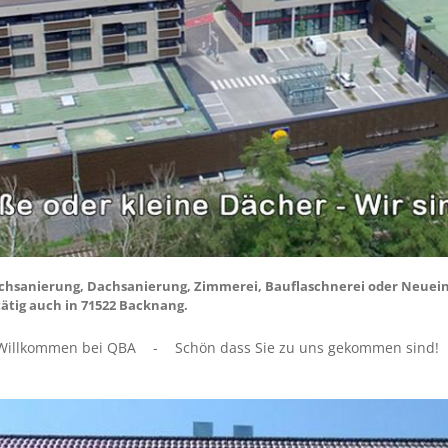
chsanierung, Dachsanierung, Zimmerei, Bauflaschnerei oder Neueind
tätig auch in 71522 Backnang.
Willkommen bei QBA
-
Schön dass Sie zu uns gekommen sind!