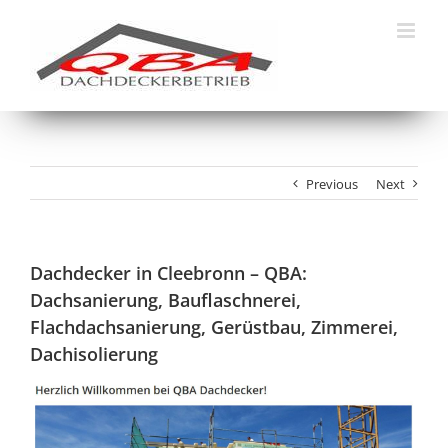
Skip
to
content
Previous
Next
Dachdecker in Cleebronn – QBA:
Dachsanierung, Bauflaschnerei,
Flachdachsanierung, Gerüstbau, Zimmerei,
Dachisolierung