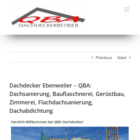
Skip
to
content
Previous
Next
Dachdecker Ebenweiler – QBA:
Dachsanierung, Bauflaschnerei, Gerüstbau,
Zimmerei, Flachdachsanierung,
Dachabdichtung