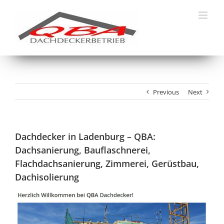
Skip
to
content
Previous
Next
Dachdecker in Ladenburg – QBA:
Dachsanierung, Bauflaschnerei,
Flachdachsanierung, Zimmerei, Gerüstbau,
Dachisolierung