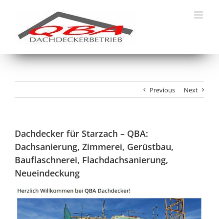
Skip
to
content
Previous
Next
Dachdecker für Starzach – QBA:
Dachsanierung, Zimmerei, Gerüstbau,
Bauflaschnerei, Flachdachsanierung,
Neueindeckung