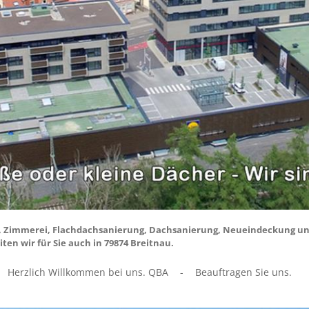
r, Zimmerei, Flachdachsanierung, Dachsanierung, Neueindeckung un
iten wir für Sie auch in 79874 Breitnau.
Herzlich Willkommen bei uns. QBA
-
Beauftragen Sie uns.