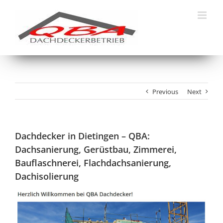
Skip
to
content
Previous
Next
Dachdecker in Dietingen – QBA:
Dachsanierung, Gerüstbau, Zimmerei,
Bauflaschnerei, Flachdachsanierung,
Dachisolierung