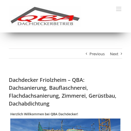
Skip
to
content
Previous
Next
Dachdecker Friolzheim – QBA:
Dachsanierung, Bauflaschnerei,
Flachdachsanierung, Zimmerei, Gerüstbau,
Dachabdichtung