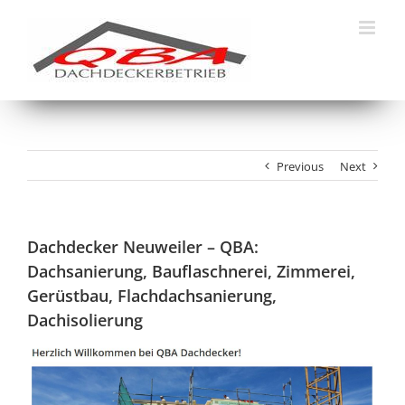
Skip
to
content
Previous
Next
Dachdecker Neuweiler – QBA:
Dachsanierung, Bauflaschnerei, Zimmerei,
Gerüstbau, Flachdachsanierung,
Dachisolierung