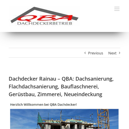
Skip
to
content
Previous
Next
Dachdecker Rainau – QBA: Dachsanierung,
Flachdachsanierung, Bauflaschnerei,
Gerüstbau, Zimmerei, Neueindeckung