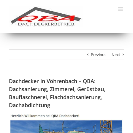
Skip
to
content
Previous
Next
Dachdecker in Vöhrenbach – QBA:
Dachsanierung, Zimmerei, Gerüstbau,
Bauflaschnerei, Flachdachsanierung,
Dachabdichtung