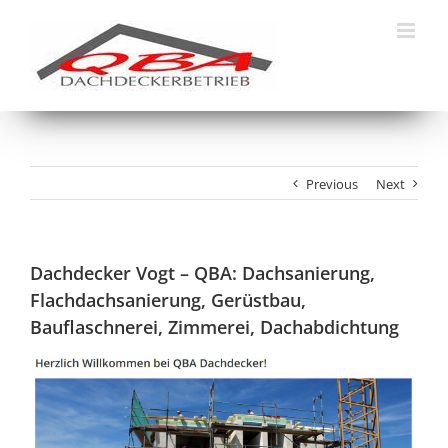
Skip
to
content
Previous
Next
Dachdecker Vogt – QBA: Dachsanierung,
Flachdachsanierung, Gerüstbau,
Bauflaschnerei, Zimmerei, Dachabdichtung